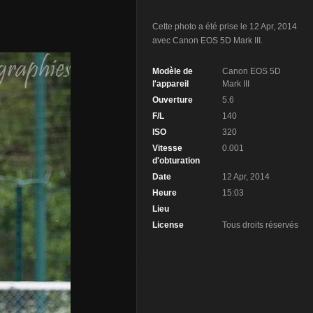
Cette photo a été prise le 12 Apr, 2014
avec Canon EOS 5D Mark III.
Modèle de
Canon EOS 5D
l'appareil
Mark III
Ouverture
5.6
F/L
140
ISO
320
Vitesse
0.001
d'obturation
Date
12 Apr, 2014
Heure
15:03
Lieu
License
Tous droits réservés